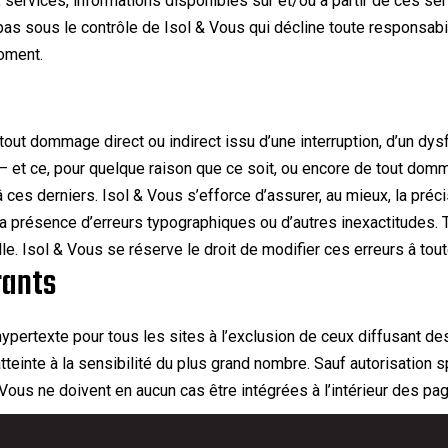
ervices, informations disponibles sur et/ou à partir de ces serv
 pas sous le contrôle de Isol & Vous qui décline toute responsabil
moment.
out dommage direct ou indirect issu d’une interruption, d’un dysf
 et ce, pour quelque raison que ce soit, ou encore de tout dommag
 ces derniers.
Isol & Vous s’efforce d’assurer, au mieux, la préc
la présence d’erreurs typographiques ou d’autres inexactitudes. T
le. Isol & Vous se réserve le droit de modifier ces erreurs â tout
rants
 hypertexte pour tous les sites à l’exclusion de ceux diffusant d
inte à la sensibilité du plus grand nombre. Sauf autorisation spé
Vous ne doivent en aucun cas être intégrées à l’intérieur des pag