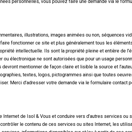
onnées personnelles, vous pouvez faire une demande via le form
mentaires, illustrations, images animées ou non, séquences vidé
 faire fonctionner ce site et plus généralement tous les éléments 
ropriété intellectuelle. Ils sont la propriété pleine et entière de 
pier ou électronique ne sont autorisées que pour un usage person
s devront mentionner de façon claire et lisible la source et l’aute
tographies, textes, logos, pictogrammes ainsi que toutes oeuvres 
iliser. Merci d’adresser votre demande via le formulaire contact po
e Internet de Isol & Vous et conduire vers d’autres services ou s
ontrôler le contenu de ces services ou sites Internet, les utili